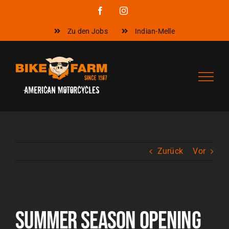
Zum
Facebook
Instagram
Inhalt
Zu den Jobs
Indian-Melle
springen
Zurück
Vor
Zeige
grösseres
Summer Season Opening
Bild