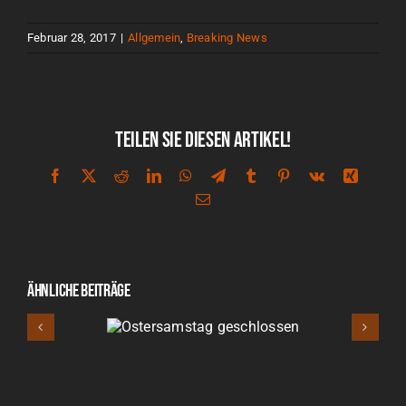
Februar 28, 2017
|
Allgemein
,
Breaking News
Teilen Sie diesen Artikel!
Facebook
X
Reddit
LinkedIn
WhatsApp
Telegram
Tumblr
Pinterest
Vk
Xing
E-
Mail
Ähnliche Beiträge
rsamstag
Save the Date – Season Op
hlossen
2026