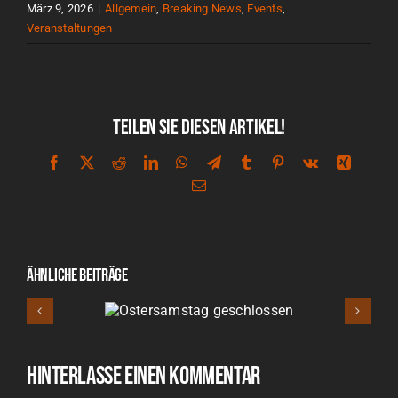
März 9, 2026
|
Allgemein
,
Breaking News
,
Events
,
Veranstaltungen
Teilen Sie diesen Artikel!
Facebook
X
Reddit
LinkedIn
WhatsApp
Telegram
Tumblr
Pinterest
Vk
Xing
E-
Mail
Ähnliche Beiträge
rsamstag
27.
hlossen
Gesc
Hinterlasse einen Kommentar