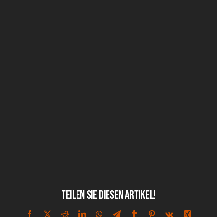
Teilen Sie diesen Artikel!
Facebook
X
Reddit
LinkedIn
WhatsApp
Telegram
Tumblr
Pinterest
Vk
Xing