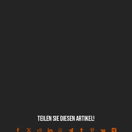
Teilen Sie diesen Artikel!
Facebook
X
Reddit
LinkedIn
WhatsApp
Telegram
Tumblr
Pinterest
Vk
Xing