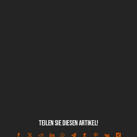
Teilen Sie diesen Artikel!
Facebook
X
Reddit
LinkedIn
WhatsApp
Telegram
Tumblr
Pinterest
Vk
Xing