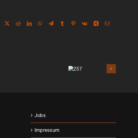
Facebook
X
Reddit
LinkedIn
WhatsApp
Telegram
Tumblr
Pinterest
Vk
Xing
E-
Mail
257
Jobs
Impressum