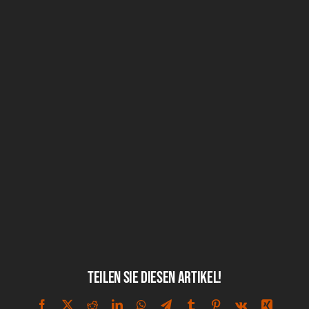
Teilen Sie diesen Artikel!
Facebook
X
Reddit
LinkedIn
WhatsApp
Telegram
Tumblr
Pinterest
Vk
Xing