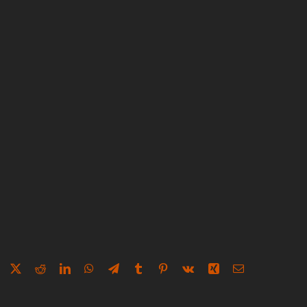
Facebook
X
Reddit
LinkedIn
WhatsApp
Telegram
Tumblr
Pinterest
Vk
Xing
E-
Mail