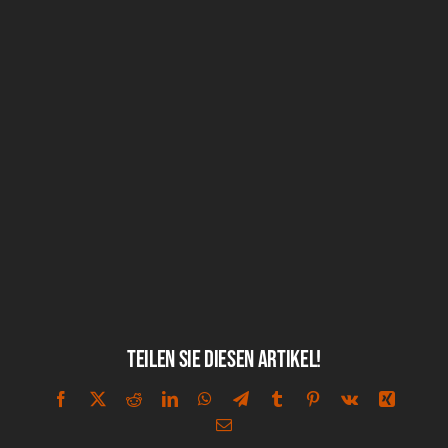
Teilen Sie diesen Artikel!
Facebook
X
Reddit
LinkedIn
WhatsApp
Telegram
Tumblr
Pinterest
Vk
Xing
E-
Mail