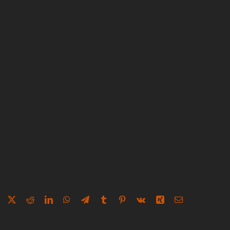
Facebook
X
Reddit
LinkedIn
WhatsApp
Telegram
Tumblr
Pinterest
Vk
Xing
E-
Mail