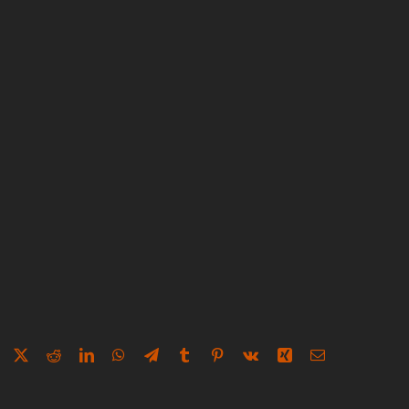
Facebook
X
Reddit
LinkedIn
WhatsApp
Telegram
Tumblr
Pinterest
Vk
Xing
E-
Mail