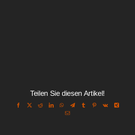
Teilen Sie diesen Artikel!
Facebook
X
Reddit
LinkedIn
WhatsApp
Telegram
Tumblr
Pinterest
Vk
Xing
E-
Mail