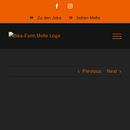
Zum
Facebook
Instagram
Inhalt
Zu den Jobs
Indian-Melle
springen
Previous
Next
View
Larger
Image