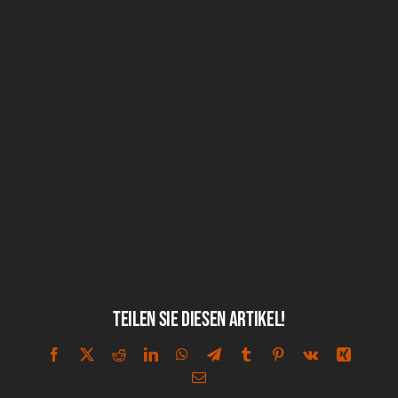
Teilen Sie diesen Artikel!
Facebook
X
Reddit
LinkedIn
WhatsApp
Telegram
Tumblr
Pinterest
Vk
Xing
E-
Mail