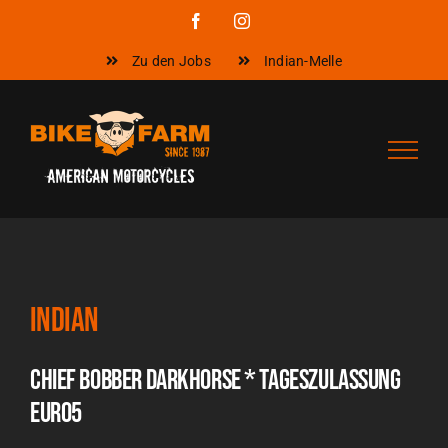
Zum
Facebook
Instagram
Inhalt
Zu den Jobs
Indian-Melle
springen
Indian
CHIEF BOBBER DARKHORSE * TAGESZULASSUNG
EURO5