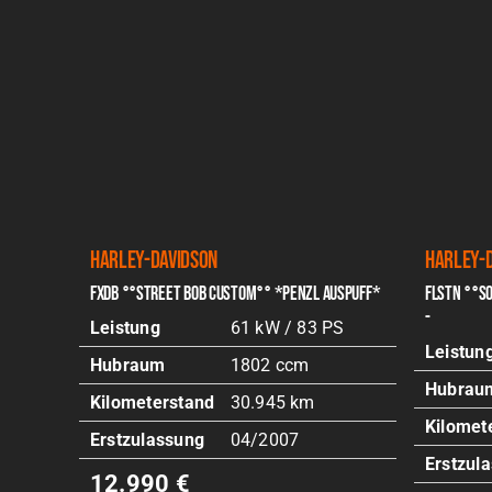
Harley-Davidson
Harley-
FXDB °°STREET BOB CUSTOM°° *PENZL AUSPUFF*
FLSTN °°SO
-
PS
Leistung
61 kW / 83 PS
Leistun
Hubraum
1802 ccm
Hubrau
Kilometerstand
30.945 km
Kilomet
Erstzulassung
04/2007
Erstzul
12.990 €