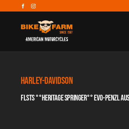
Zum
Facebook
Instagram
Inhalt
springen
Harley-Davidson
FLSTS °°HERITAGE SPRINGER°° EVO-PENZL AU