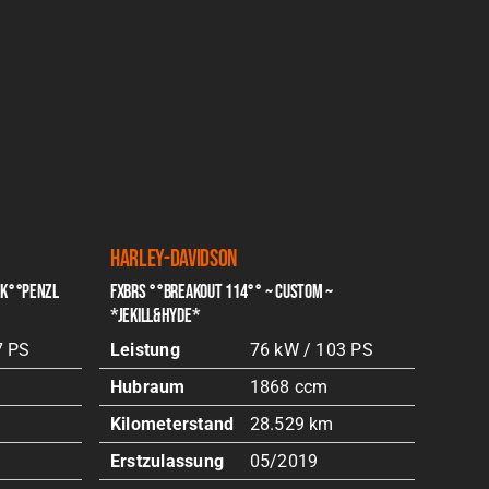
Harley-Davidson
Harle
CK°°PENZL
FXBRS °°BREAKOUT 114°° ~ CUSTOM ~
XL883 
*JEKILL&HYDE*
Leist
7 PS
Leistung
76 kW / 103 PS
Hubr
Hubraum
1868 ccm
Kilom
m
Kilometerstand
28.529 km
Erstz
Erstzulassung
05/2019
6.9