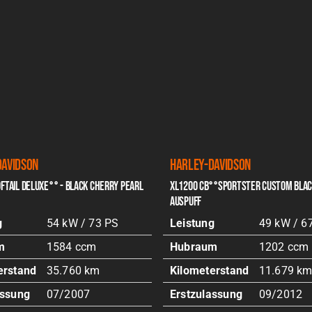
Davidson
Harley-Davidson
FTAIL DELUXE°° - BLACK CHERRY PEARL
XL1200 CB°°SPORTSTER CUSTOM BLA
AUSPUFF
g
54 kW / 73 PS
Leistung
49 kW / 6
m
1584 ccm
Hubraum
1202 ccm
erstand
35.760 km
Kilometerstand
11.679 k
assung
07/2007
Erstzulassung
09/2012